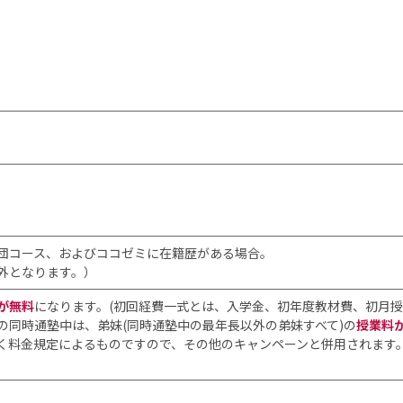
団コース、およびココゼミに在籍歴がある場合。
外となります。）
が無料
になります。(初回経費一式とは、入学金、初年度教材費、初月授
の同時通塾中は、弟妹(同時通塾中の最年長以外の弟妹すべて)の
授業料
く料金規定によるものですので、その他のキャンペーンと併用されます