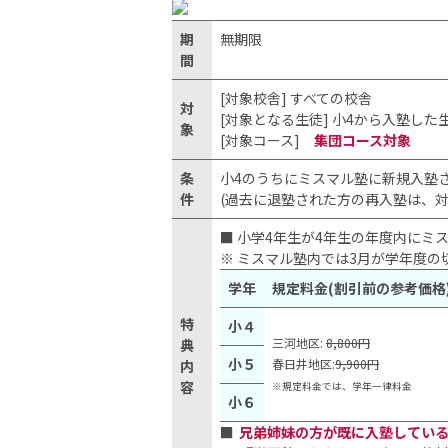
期
無期限
間
[対象校舎] すべての校舎
対
[対象となる生徒] 小4から入塾した
象
[対象コース]
集団コース対象
条
小4のうちにミスマル塾に新規入塾
件
(過去に退塾された方の再入塾は、対
■ 小学4年生が4年生の年度内に
※ ミスマル塾内では3月が学年度の
学年
規定料金(割引前の参考価格
特
小４
三河地区:
8,800円
典
小５
春日井地区:
9,900円
内
容
※規定料金では、学年一律料金
小６
兄弟姉妹の方が既に入塾してい