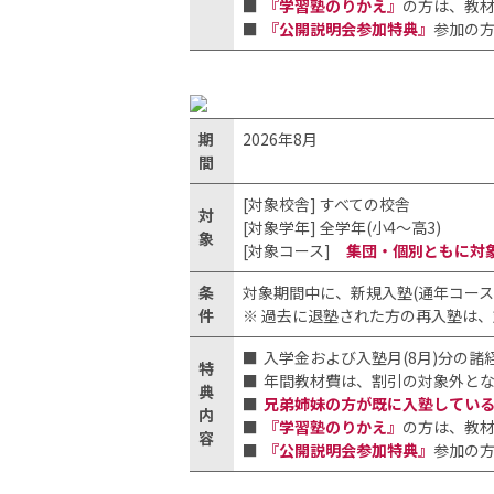
『学習塾のりかえ』
の方は、教材
『公開説明会参加特典』
参加の
期
2026年8月
間
[対象校舎] すべての校舎
対
[対象学年] 全学年(小4〜高3)
象
[対象コース]
集団・個別ともに対
条
対象期間中に、新規入塾(通年コース
件
※ 過去に退塾された方の再入塾は
入学金および入塾月(8月)分の諸
特
年間教材費は、割引の対象外と
典
兄弟姉妹の方が既に入塾してい
内
『学習塾のりかえ』
の方は、教材
容
『公開説明会参加特典』
参加の