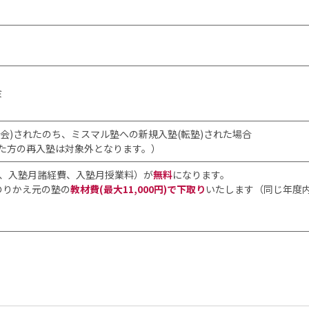
ミ
会)されたのち、ミスマル塾への新規入塾(転塾)された場合
た方の再入塾は対象外となります。）
、入塾月諸経費、入塾月授業料）が
無料
になります。
のりかえ元の塾の
教材費(最大11,000円)で下取り
いたします（同じ年度