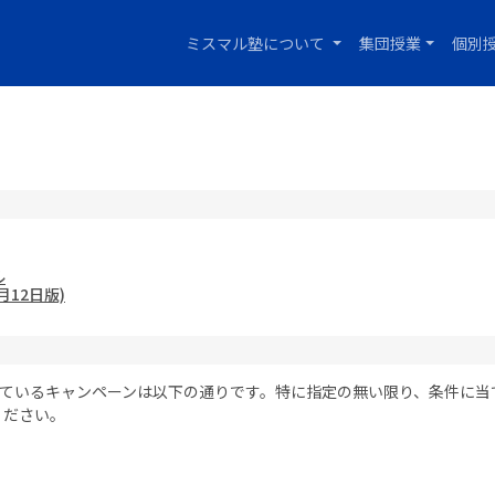
ミスマル塾について
集団授業
個別
6月12日版)
定されているキャンペーンは以下の通りです。特に指定の無い限り、条件に
ください。