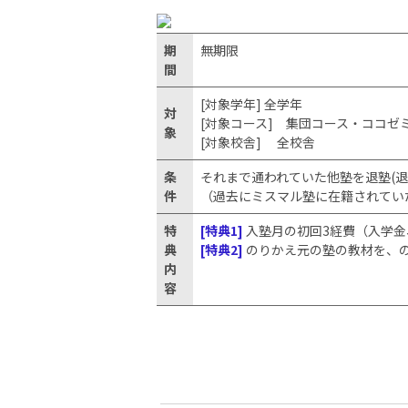
期
無期限
間
[対象学年] 全学年
対
[対象コース] 集団コース・ココゼ
象
[対象校舎] 全校舎
条
それまで通われていた他塾を退塾(退
件
（過去にミスマル塾に在籍されてい
特
[特典1]
入塾月の初回3経費（入学金
典
[特典2]
のりかえ元の塾の教材を、
内
容