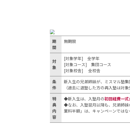
期
無期限
間
[対象学年] 全学年
対
[対象コース] 集団コース
象
[対象校舎] 全校舎
条
新入生の兄弟姉妹が、ミスマル塾集
件
（過去に退塾した方の再入塾は対象
特
◆新入生は、入塾月の
初回経費一式
典
◆なお、入塾翌月以降も、兄弟姉妹
内
業料半額」は、キャンペーンではな
容