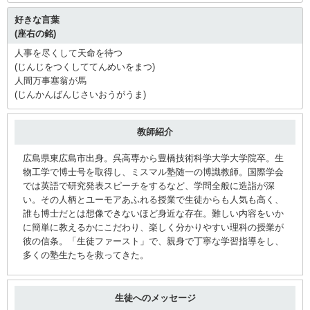
好きな言葉
(座右の銘)
人事を尽くして天命を待つ
(じんじをつくしててんめいをまつ)
人間万事塞翁が馬
(じんかんばんじさいおうがうま)
教師紹介
広島県東広島市出身。呉高専から豊橋技術科学大学大学院卒。生
物工学で博士号を取得し、ミスマル塾随一の博識教師。国際学会
では英語で研究発表スピーチをするなど、学問全般に造詣が深
い。その人柄とユーモアあふれる授業で生徒からも人気も高く、
誰も博士だとは想像できないほど身近な存在。難しい内容をいか
に簡単に教えるかにこだわり、楽しく分かりやすい理科の授業が
彼の信条。「生徒ファースト」で、親身で丁寧な学習指導をし、
多くの塾生たちを救ってきた。
生徒へのメッセージ