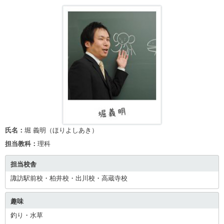
氏名：
堀 義明（ほりよしあき）
担当教科：
理科
担当校舎
諏訪駅前校・柏井校・出川校・高蔵寺校
趣味
釣り・水草