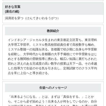
好きな言葉
(座右の銘)
涓滴岩を穿つ（けんてきいわをうがつ）
教師紹介
インドネシア・ジャカルタ生まれの東京都足立区育ち。東京理科
大学理工学部卒。ミスマル塾高校部総責任者で高校数学も極め、
ミスマル塾随一の知識を誇る。首都圏で幼少期に自身も中学受験
を経験し、大学時代から首都圏の大手予備校にて中学受験をはじ
めとする難関校の受験指導に携わる。幅広い知識に裏打ちされた
切れと冴えのある完成度の高い数学の授業は天下一品。その卓越
した指導力で生徒のやる気を引き出し、定期試験でのクラス平均
点を常に上位へと導き続ける。
生徒へのメッセージ
「出来るようになる。」とは、まずは「真似をする。」ことか
ら。そこから必ず始めよう！出来る人が何をしているのか、自分