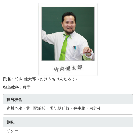
氏名：
竹内 健太郎（たけうちけんたろう）
担当教科：
数学
担当校舎
豊川本校・豊川駅前校・諏訪駅前校・弥生校・東野校
趣味
ギター