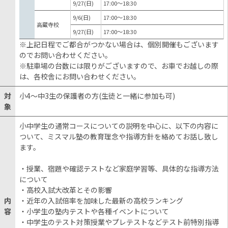
9/27(日)
17:00〜18:30
9/6(日)
17:00〜18:30
高蔵寺校
9/27(日)
17:00〜18:30
※上記日程でご都合がつかない場合は、個別開催もございます
のでお問い合わせください。
※駐車場の台数には限りがございますので、お車でお越しの際
は、各校舎にお問い合わせください。
対
小4～中3生の保護者の方(生徒と一緒に参加も可)
象
小中学生の通常コースについての説明を中心に、以下の内容に
ついて、ミスマル塾の教育理念や指導方針を絡めてお話し致し
ます。
・授業、宿題や確認テストなど家庭学習等、具体的な指導方法
について
・高校入試大改革とその影響
内
・近年の入試倍率を加味した最新の高校ランキング
容
・小学生の塾内テストや各種イベントについて
・中学生のテスト対策授業やプレテストなどテスト前特別指導